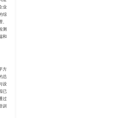
企业
的综
理、
检测
端和
平方
的总
与设
园已
通过
培训