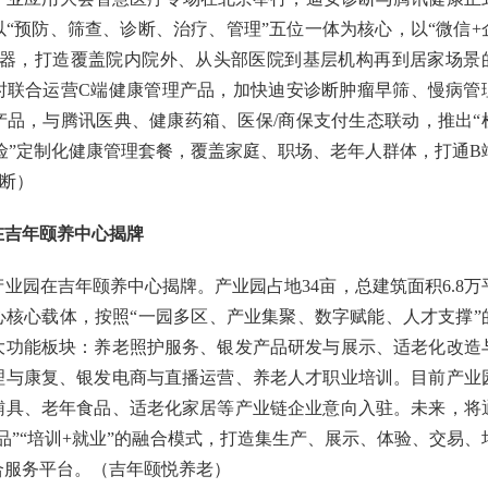
“预防、筛查、诊断、治疗、管理”五位一体为核心，以“微信+
接器，打造覆盖院内院外、从头部医院到基层机构再到居家场景
时联合运营C端健康管理产品，加快迪安诊断肿瘤早筛、慢病管
产品，与腾讯医典、健康药箱、医保/商保支付生态联动，推出“
保险”定制化健康管理套餐，覆盖家庭、职场、老年人群体，打通B
断）
在吉年颐养中心揭牌
业园在吉年颐养中心揭牌。产业园占地34亩，总建筑面积6.8万
心核心载体，按照“一园多区、产业集聚、数字赋能、人才支撑”
大功能板块：养老照护服务、银发产品研发与展示、适老化改造
理与康复、银发电商与直播运营、养老人才职业培训。目前产业
辅具、老年食品、适老化家居等产业链企业意向入驻。未来，将
+产品”“培训+就业”的融合模式，打造集生产、展示、体验、交易、
合服务平台。（吉年颐悦养老）