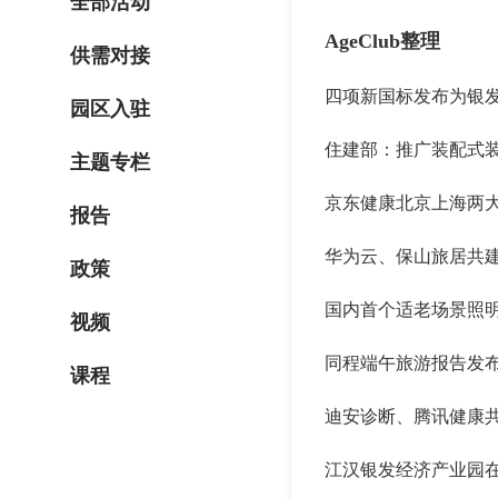
全部活动
AgeClub整理
供需对接
四项新国标发布为银
园区入驻
住建部：推广装配式
主题专栏
京东健康北京上海两
报告
华为云、保山旅居共
政策
国内首个适老场景照
视频
同程端午旅游报告发
课程
迪安诊断、腾讯健康
江汉银发经济产业园