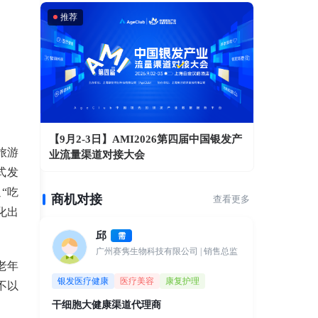
推荐
【9月2-3日】AMI2026第四届中国银发产
旅游
业流量渠道对接大会
式发
“吃
商机对接
查看更多
化出
邱
需
广州赛隽生物科技有限公司
| 销售总监
老年
银发医疗健康
医疗美容
康复护理
不以
干细胞大健康渠道代理商
）