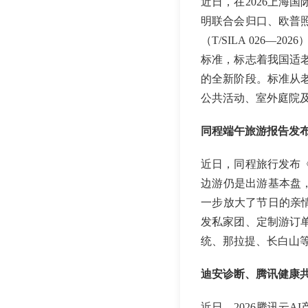
近日，在2026上海
明联合会归口、欧普
（T/SILA 026
标准，标志着我国适
的全新阶段。标准从
公共活动、室外庭院
同程端午旅游报告发
近日，同程旅行发布《
边游仍是出游基本盘，
一步放大了节日的亲情
发私家团、定制游订
统、那拉提、长白山
迪安诊断、腾讯健康
近日，2026腾讯云