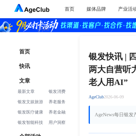
首页
媒体品牌
产业活
首页
银发快讯 |
快讯
两大自营听
文章
老人用AI”
最新文章
银发消费
AgeClub
2026-06-09
银发文娱旅游
养老服务
银发医疗健康
养老金融
AgeNews每日银
银发智能科技
用户洞察