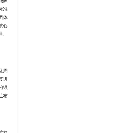
能照
方：银发私域直播电商、视频号主、中
标准
老年社群团长；线下渠道：老年大学、
退休俱乐部、银发零售商超及康养旅居
团体
基地。我们可提供高毛利、高复购的滋
核心
补产品，支持一件代发与完善的售后，
通、
并能输出全套图文视频营销素材赋能渠
道。期待与拥有精准银发客群的伙伴资
源互补，合作共赢。
及周
节进
的银
兰布
式签