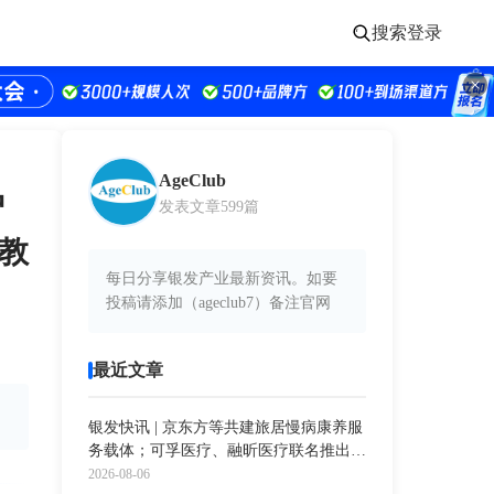
搜索
登录
AgeClub
沪
发表文章599篇
教
每日分享银发产业最新资讯。如要
投稿请添加（ageclub7）备注官网
最近文章
银发快讯 | 京东方等共建旅居慢病康养服
务载体；可孚医疗、融昕医疗联名推出新
款呼吸机；外骨骼机器人市场规模超16亿
2026-08-06