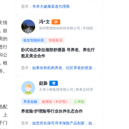
需求：
寻求大健康渠道代理商
冯*文
供
关情
深圳赞德智创科技有限公司
| 市场部经理
，鼓
房的
银发智能科技
智能家居
进行
卧式动态牵拉颈部舒缓器 寻养老、养生疗
和公
愈及美业合作
，根
需求：
如果你有机构养老、社区养老的资源，
等。
我们可以入驻站点，以颈椎健康管理和
睡眠健康守护等应用场景进行合作，盈
赵扬
需
利分成。如果您有休闲养生、疗愈、美
天津小橙集团有限公司
| 商务总经理
业等渠道资源可以代销或者成为城市合
作人，合作共赢。
养老金融
健康险（长护险）
人寿险
选配
养老险/护理险等行业伙伴生态合作
、上
于门
需求：
如您所在保司寻求保险产品创新，如开
发基普惠型护理险，开发特定老年人群