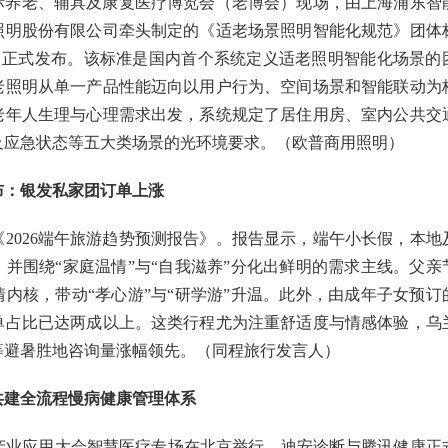
国际养老、辅具及康复医疗博览会（老博会）现场，由上海浦东智
照明股份有限公司牵头制定的《适老场景照明智能化规范》团体
—2026）正式发布。该标准是国内首个系统定义适老照明智能化场景的
老照明从单一产品性能迈向以用户行为、空间场景和智能联动为
老年人生理与心理需求出发，系统规定了居住用房、室内公共交
及应急状态等五大类场景的光环境要求。（欧普商用照明）
布：银发私家团订单上涨
2026端午旅游趋势预测报告》。报告显示，端午小长假，本地
并围绕“家庭温情”与“自我滋养”分化出鲜明的需求主线。父亲
内核，带动“孝心游”与“研学游”升温。此外，由成年子女预订
单占比已达两成以上。这类行程尤为注重舒适度与情感体验，乌
等避暑胜地咨询量涨幅领先。（同程旅行发言人）
共建全流程慢病健康管理体系
AI产业应用大会智慧医疗专场在北京举行，迪安诊断与腾讯健康正