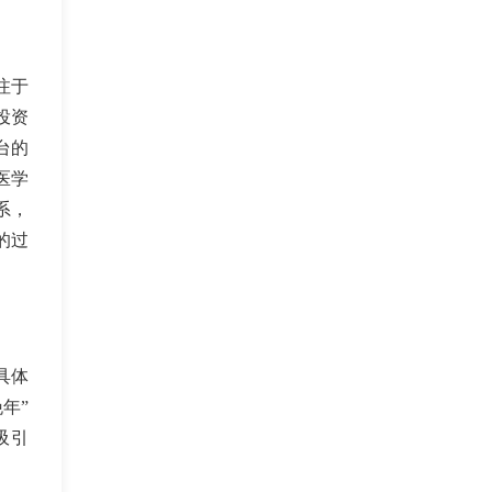
注于
投资
台的
医学
系，
的过
具体
年”
吸引