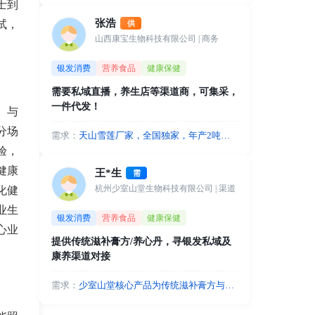
士到
保险等，我们共同开发。如您有前沿科
张浩
试，
供
技产品或服务，比如外骨骼机器人/老年
山西康宝生物科技有限公司
| 商务
痴呆专项照护等服务，可借助商保实现
支付方和全国推广。
银发消费
营养食品
健康保健
需要私域直播，养生店等渠道商，可集采，
一件代发！
）与
分场
需求：
天山雪莲厂家，全国独家，年产2吨，
北京军事科学院，北京营养学院合作，
验，
超强背书，资质齐全，需要私域直播，
健康
王*生
需
养生店等渠道商，可集采，一件代发！
杭州少室山堂生物科技有限公司
| 渠道
化健
业生
银发消费
营养食品
健康保健
心业
提供传统滋补膏方/养心丹，寻银发私域及
康养渠道对接
需求：
少室山堂核心产品为传统滋补膏方与养
心丹，高度契合中老年人群的养生诉
求。现诚寻以下优质资源：线上流量