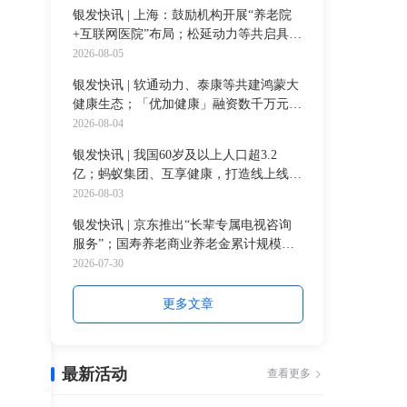
元
银发快讯 | 上海：鼓励机构开展“养老院
+互联网医院”布局；松延动力等共启具身
智能文旅场景应用；全网45岁+月活跃用
2026-08-05
户超39%
银发快讯 | 软通动力、泰康等共建鸿蒙大
健康生态；「优加健康」融资数千万元，
深化AI+医疗康养领域
2026-08-04
银发快讯 | 我国60岁及以上人口超3.2
亿；蚂蚁集团、互享健康，打造线上线下
一体化健康服务；一龄集团携手构建中龄
2026-08-03
医养基地
银发快讯 | 京东推出“长辈专属电视咨询
服务”；国寿养老商业养老金累计规模超
900亿；礼来携手清华应对人口老龄化挑
2026-07-30
战
更多文章
最新活动
查看更多