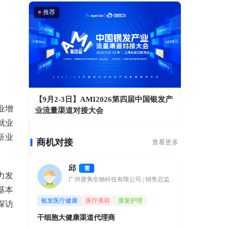
推荐
【9月2-3日】AMI2026第四届中国银发产
业增
业流量渠道对接大会
就业
新业
商机对接
查看更多
邱
需
力发
广州赛隽生物科技有限公司
| 销售总监
基本
银发医疗健康
医疗美容
康复护理
探访
干细胞大健康渠道代理商