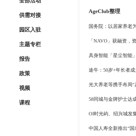
全部活动
AgeClub整理
供需对接
国务院：以居家养老
园区入驻
「NAVO」获融资，
主题专栏
具身智能「星尘智能」
报告
途牛：50岁+年长者
政策
光大养老等携手布局“
视频
58同城与金牌护士达
课程
OI时光屿、绍兴城发
中国人寿全新推出“国