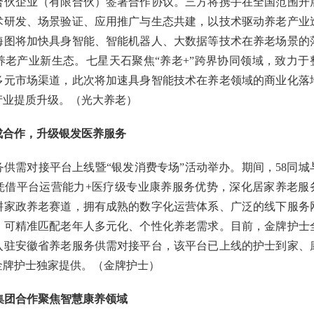
合伙企业（有限合伙）签署合作协议。三方将携手在全国范围开
术研发、场景验证、应用推广与生态共建，以技术驱动养老产业
海图将加快具身智能、智能机器人、大数据等技术在养老场景的
养老产业新生态。七星天石聚焦“养老+”跨界协同领域，致力于
多元市场渠道，此次将加速具身智能技术在养老领域的商业化落
产业提质升级。（光大养老）
成合作，升级银发医养服务
供需对接平台上线暨“银发消费专场”活动举办。期间，58同城
凭借平台运营能力+医疗级专业康养服务优势，深化居家养老服
深耕家政养老赛道，拥有成熟的数字化运营体系、广泛的线下服务
，可精准匹配老年人多元化、个性化养老需求。目前，金牌护士
入驻安徽省养老服务供需对接平台，该平台已上线的护士到家、
金牌护士独家提供。（金牌护士）
集团合作聚焦智慧康养领域