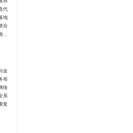
展养
方：银发私域直播电商、视频号主、中
迭代
老年社群团长；线下渠道：老年大学、
退休俱乐部、银发零售商超及康养旅居
落地
基地。我们可提供高毛利、高复购的滋
整合
补产品，支持一件代发与完善的售后，
地，
并能输出全套图文视频营销素材赋能渠
道。期待与拥有精准银发客群的伙伴资
源互补，合作共赢。
与金
务布
网络
全系
康复