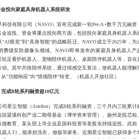
资金投向家庭具身机器人系统研发
科技有限公司（NAVO）宣布完成新一轮Pre-A+数千万元融资
基金追投。资金将重点投向两方面，包括投向家庭具身机器人系
AI视觉”到“具身智能”的战略跃迁。NAVO成立于2025年，为
消费级安防摄像头领域。NAVO即将发布的家庭具身机器人产
双轮足看护机器人、宠物陪伴机器人、桌面陪伴机器人等，旨在
行动。其中共情陪伴系统，通过情感交互算法，使机器人能理解
从“功能响应”向“情感陪伴”转变。（机器人开放社区）
完成B轮系列融资超10亿元
司星尘智能（Astribot）完成B轮系列融资，三个月内三轮累计
方包括梁溪科创产业二期母基金（博华资本管理）、扬州龙投芯粒
科德教育、某头部上市企业及国科投资等老股东持续追投。此前
机器人T1，能承担洗衣、做饭等家务。近期星尘智能已获得多个