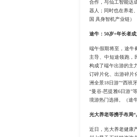
合作，与仙工智能达
器人；同时也在养老
国 具身智机产业链）
途牛：50岁+年长者
端午假期将至，途牛
主导、中短途领跑，民
构成了端午出游的主
订碎片化、出游碎片
洲全景18日游”“西班牙
“曼谷-芭提雅6日游
境游热门选择。（途
光大养老等携手布局“
近日，光大养老健康