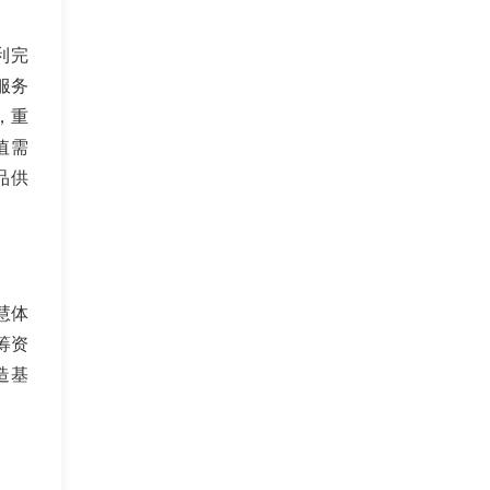
利完
服务
，重
值需
品供
慧体
筹资
造基