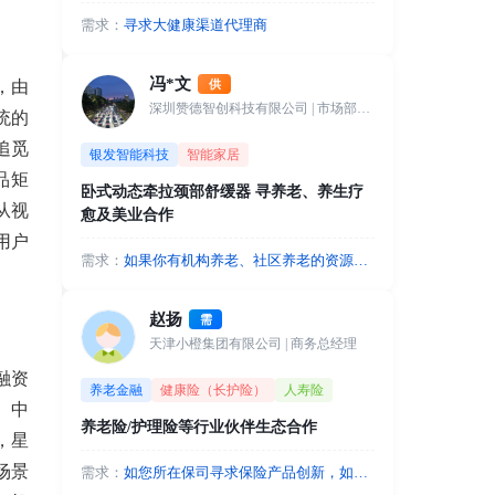
需求：
寻求大健康渠道代理商
冯*文
供
，由
深圳赞德智创科技有限公司
| 市场部经理
统的
追觅
银发智能科技
智能家居
品矩
卧式动态牵拉颈部舒缓器 寻养老、养生疗
从视
愈及美业合作
用户
需求：
如果你有机构养老、社区养老的资源，
我们可以入驻站点，以颈椎健康管理和
睡眠健康守护等应用场景进行合作，盈
赵扬
需
利分成。如果您有休闲养生、疗愈、美
天津小橙集团有限公司
| 商务总经理
业等渠道资源可以代销或者成为城市合
作人，合作共赢。
融资
养老金融
健康险（长护险）
人寿险
、中
养老险/护理险等行业伙伴生态合作
，星
场景
需求：
如您所在保司寻求保险产品创新，如开
发基普惠型护理险，开发特定老年人群