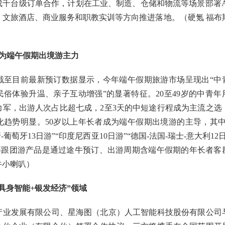
成千台级订单合作，计划在工业、制造、仓储和物流等场景部署A
、文旅酒店、商业服务和职教实训等方向推进落地。（硬氪 福布
成为端午假期出境游主力
截至目前最新预订数据显示，今年端午假期旅游市场呈现出“中
俗体验升温、亲子互动增强”的显著特征。20至49岁的中青年
力军，出游人次占比超七成，2至3天的中短途行程成为主流之选
化趋势明显。50岁以上年长者成为端午假期出境游的主导，其中
-葡萄牙13日游”“印度尼西亚10日游”“德国-法国-瑞士-意大利12
”等跟团游产品是通过途牛预订、出游周期含端午假期的年长者客
牛小喇叭）
具身智能+银发经济”领域
产业发展有限公司、星海图（北京）人工智能科技股份有限公司