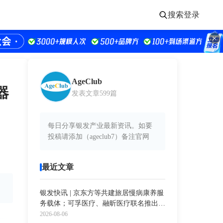
搜索
登录
AgeClub
器
发表文章599篇
每日分享银发产业最新资讯。如要
投稿请添加（ageclub7）备注官网
最近文章
银发快讯 | 京东方等共建旅居慢病康养服
务载体；可孚医疗、融昕医疗联名推出新
款呼吸机；外骨骼机器人市场规模超16亿
2026-08-06