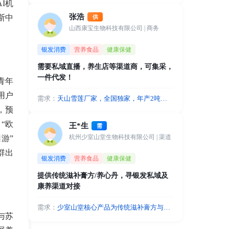
I机
保险等，我们共同开发。如您有前沿科
张浩
斯中
供
技产品或服务，比如外骨骼机器人/老年
山西康宝生物科技有限公司
| 商务
痴呆专项照护等服务，可借助商保实现
支付方和全国推广。
银发消费
营养食品
健康保健
需要私域直播，养生店等渠道商，可集采，
一件代发！
青年
用户
需求：
天山雪莲厂家，全国独家，年产2吨，
北京军事科学院，北京营养学院合作，
，预
超强背书，资质齐全，需要私域直播，
“欧
王*生
需
养生店等渠道商，可集采，一件代发！
杭州少室山堂生物科技有限公司
| 渠道
日游”
群出
银发消费
营养食品
健康保健
提供传统滋补膏方/养心丹，寻银发私域及
康养渠道对接
需求：
少室山堂核心产品为传统滋补膏方与养
与苏
心丹，高度契合中老年人群的养生诉
求。现诚寻以下优质资源：线上流量