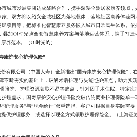
绍兴市城市发展集团达成战略合作，携手深耕全龄居家康养领域，
养家。双方将以绍兴全域社区为落地载体，落地社区康养体验网
便民项目等，把标准化智慧康养服务嵌入城市日常民生体系。依
，叠加OI时光屿全套智慧康养方案与落地运营体系，携手打造
康养范本。（OI时光屿）
寿康护安心护理保险”
份有限公司（中国人寿）全新推出“国寿康护安心护理保险”，在
保障不断夯实的基础上，破解术后护理与失能照护痛点，助力实现
无暇陪护、护理资源获取不易等痛点，针对因手术住院、特定疾
的护理需求，国寿康护安心护理保险突破传统商业护理保险单一
“护理服务”与“现金给付”双重选择。客户可根据自身实际需要
构提供护理服务，或选择以现金方式领取护理保险金。（上海证券