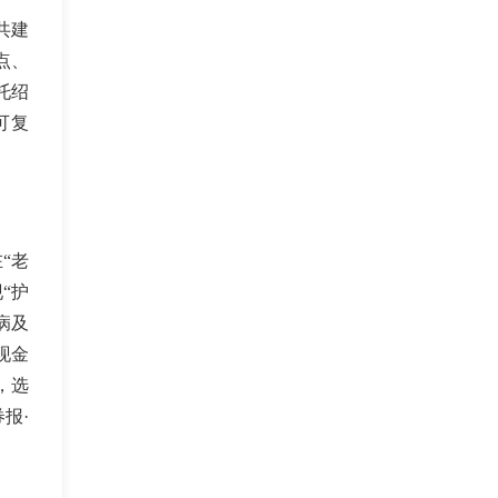
共建
点、
托绍
可复
“老
“护
病及
现金
，选
报·