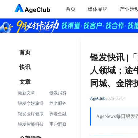
首页
媒体品牌
产业活
首页
银发快讯 |
快讯
人领域；途牛
文章
同城、金牌
最新文章
银发消费
AgeClub
2026-06-04
银发文娱旅游
养老服务
银发医疗健康
养老金融
AgeNews每日银
银发智能科技
用户洞察