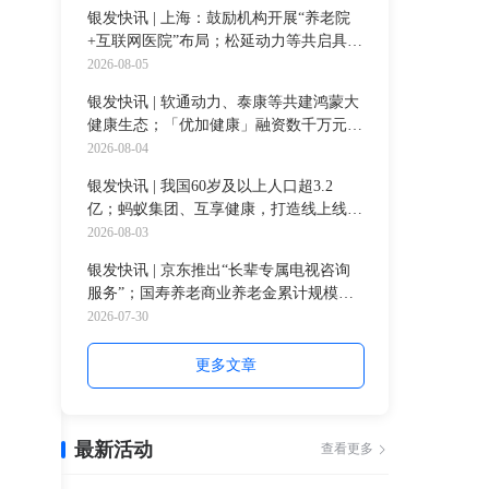
元
银发快讯 | 上海：鼓励机构开展“养老院
+互联网医院”布局；松延动力等共启具身
智能文旅场景应用；全网45岁+月活跃用
2026-08-05
户超39%
银发快讯 | 软通动力、泰康等共建鸿蒙大
健康生态；「优加健康」融资数千万元，
深化AI+医疗康养领域
2026-08-04
银发快讯 | 我国60岁及以上人口超3.2
亿；蚂蚁集团、互享健康，打造线上线下
一体化健康服务；一龄集团携手构建中龄
2026-08-03
医养基地
银发快讯 | 京东推出“长辈专属电视咨询
服务”；国寿养老商业养老金累计规模超
900亿；礼来携手清华应对人口老龄化挑
2026-07-30
战
更多文章
最新活动
查看更多