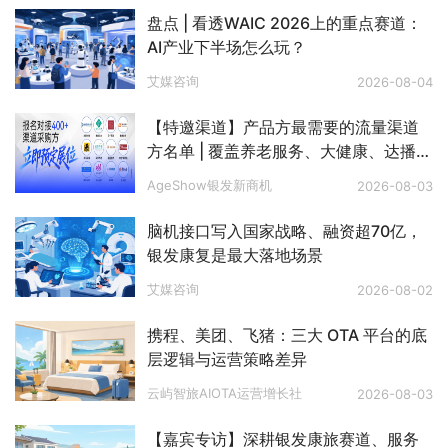
盘点 | 看透WAIC 2026上的重点赛道：
AI产业下半场怎么玩？
艾媒咨询
2026-08-04
【特邀渠道】产品方最需要的流量渠道
方名单 | 覆盖养老服务、大健康、达播、
私域、电视购物、文娱旅游、银发零
AgeShow银发新商机
2026-08-03
售、银发出海等八大赛道
脑机接口写入国家战略、融资超70亿，
银发康复是最大落地场景
艾媒咨询
2026-08-02
携程、美团、飞猪：三大 OTA 平台的底
层逻辑与运营策略差异
云屿智旅AIOTA运营增长社
2026-08-03
【嘉宾专访】深耕银发康旅赛道、服务