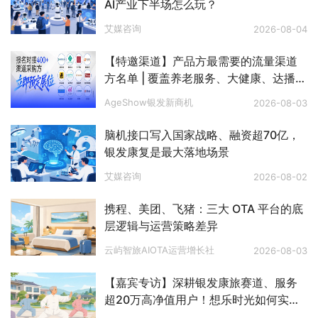
AI产业下半场怎么玩？
艾媒咨询
2026-08-04
【特邀渠道】产品方最需要的流量渠道
方名单 | 覆盖养老服务、大健康、达播、
私域、电视购物、文娱旅游、银发零
AgeShow银发新商机
2026-08-03
售、银发出海等八大赛道
脑机接口写入国家战略、融资超70亿，
银发康复是最大落地场景
艾媒咨询
2026-08-02
携程、美团、飞猪：三大 OTA 平台的底
层逻辑与运营策略差异
云屿智旅AIOTA运营增长社
2026-08-03
【嘉宾专访】深耕银发康旅赛道、服务
超20万高净值用户！想乐时光如何实现
长效稳定客流？