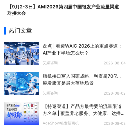
【9月2-3日】AMI2026第四届中国银发产业流量渠道
对接大会
热门文章
盘点 | 看透WAIC 2026上的重点赛道：
AI产业下半场怎么玩？
艾媒咨询
2026-08-04
脑机接口写入国家战略、融资超70亿，
银发康复是最大落地场景
艾媒咨询
2026-08-02
【特邀渠道】产品方最需要的流量渠道
方名单 | 覆盖养老服务、大健康、达播、
私域、电视购物、文娱旅游、银发零
AgeShow银发新商机
2026-08-03
售、银发出海等八大赛道