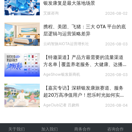
银发康复是最大落地场景
艾媒咨询
2026-08-02
携程、美团、飞猪：三大 OTA 平台的底
层逻辑与运营策略差异
云屿智旅AIOTA运营增长社
2026-08-03
【特邀渠道】产品方最需要的流量渠道
方名单 | 覆盖养老服务、大健康、达播、
私域、电视购物、文娱旅游、银发零
AgeShow银发新商机
2026-08-03
售、银发出海等八大赛道
【嘉宾专访】深耕银发康旅赛道、服务
超20万高净值用户！想乐时光如何实现
长效稳定客流？
AgeClub记者 吕娆炜
2026-08-04
关于我们
加入我们
商务合作
咨询合作