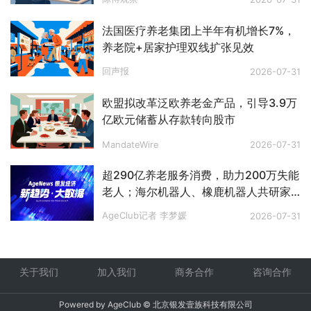
法国医疗养老集团上半年有机增长7%，
养老院+居家护理双线扩张见效
回声报
2026-07-31
欧盟拟改革泛欧养老金产品，引导3.9万
亿欧元储蓄从存款转向股市
MandateWire
2026-07-31
超290亿养老服务消费，助力200万失能
老人；海尔机器人、橡鹿机器人共研家
庭AI烹饪领域；京东推出电视适老化服
AgeClub记者 李梦媛
2026-07-31
务 | 行业动态
关于我们
加入我们
商务合作
咨询合作
Powered by AgeClub © 北京银发壹族科技有限公司