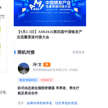
【9月2-3日】AMI2026第四届中国银发产
业流量渠道对接大会
商机对接
查看更多
冯*文
供
深圳赞德智创科技有限公司
| 市场部经理
银发智能科技
智能家居
卧式动态牵拉颈部舒缓器 寻养老、养生疗
分化
愈及美业合作
需求：
如果你有机构养老、社区养老的资源，
我们可以入驻站点，以颈椎健康管理和