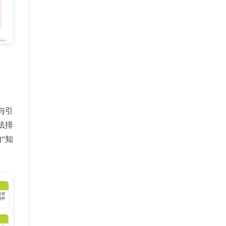
与引
法排
“知