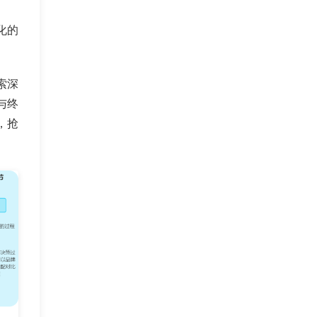
化的
索深
与终
，抢