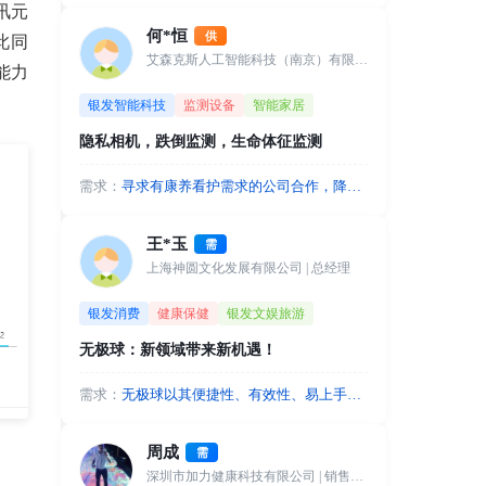
讯元
睡眠健康守护等应用场景进行合作，盈
何*恒
供
此同
利分成。如果您有休闲养生、疗愈、美
艾森克斯人工智能科技（南京）有限责任公司
| 市场专员
业等渠道资源可以代销或者成为城市合
能力
作人，合作共赢。
银发智能科技
监测设备
智能家居
隐私相机，跌倒监测，生命体征监测
需求：
寻求有康养看护需求的公司合作，降本
增效完成任务。
王*玉
需
上海神圆文化发展有限公司
| 总经理
银发消费
健康保健
银发文娱旅游
无极球：新领域带来新机遇！
需求：
无极球以其便捷性、有效性、易上手等
特点在老年运动领域崭露头角，被爱好
者们誉为“健康之道、艺术之美、文化之
周成
需
源”。已多次举办全国（线上）或省市级
深圳市加力健康科技有限公司
| 销售总监
（线下）比赛，是在传统健身基础上创