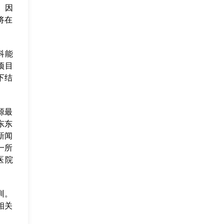
。因
将在
科能
项目
下结
源最
东东
新闻
一所
医院
训。
相关