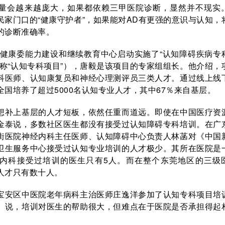
量会越来越庞大，如果都依赖三甲医院诊断，显然并不现实
民家门口的“健康守护者”，如果能对AD有更强的意识与认知，
的诊断准确率。
卫生健康委能力建设和继续教育中心启动实施了“认知障碍疾病专
简称“认知专科项目”），唐毅是该项目的专家组组长。他介绍，
科医师、认知康复员和神经心理测评员三类人才。通过线上线
国培养了超过5000名认知专业人才，其中67％来自基层。
想补上基层的人才短板，依然任重而道远。即使在中国医疗资
金泰说，多数社区医生都没有接受过认知障碍专科培训。在广
街医院神经内科主任医师、认知障碍中心负责人林菡对《中国
卫生服务中心接受过认知专业培训的人才极少。其所在医院是
内科接受过培训的医生只有5人。而在整个东莞地区的三级
人才只有数十人。
宝安区中医院老年病科主治医师庄逸洋参加了认知专科项目培
》说，培训对医生的帮助很大，但难点在于医院是否承担得起