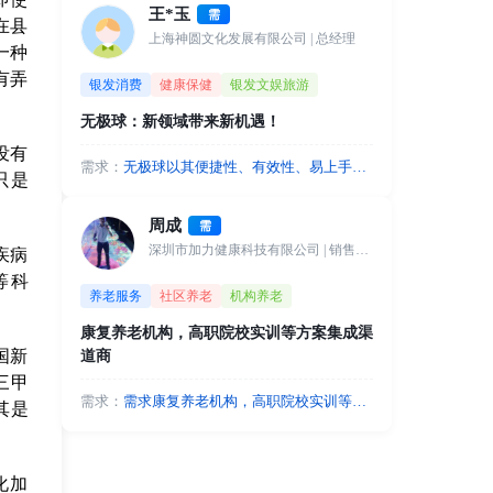
王*玉
需
在县
上海神圆文化发展有限公司
| 总经理
一种
有弄
银发消费
健康保健
银发文娱旅游
无极球：新领域带来新机遇！
没有
需求：
无极球以其便捷性、有效性、易上手等
只是
特点在老年运动领域崭露头角，被爱好
者们誉为“健康之道、艺术之美、文化之
周成
需
源”。已多次举办全国（线上）或省市级
疾病
深圳市加力健康科技有限公司
| 销售总监
（线下）比赛，是在传统健身基础上创
等科
新出的运动新业态，在老年群体中具有
养老服务
社区养老
机构养老
一定影响力。今年将举办上海市、江苏
省、山东省、江西省等省级线下比赛，
康复养老机构，高职院校实训等方案集成渠
还将举办全国公开赛（线上线下），先
国新
道商
面向全国寻求合作伙伴，共同开创银龄
三甲
新型运动的市场蓝海。
需求：
需求康复养老机构，高职院校实训等方
其是
案集成渠道商
化加