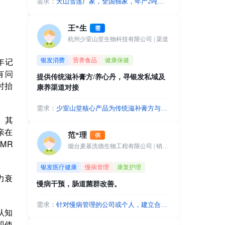
需求：
天山雪莲厂家，全国独家，年产2吨，
北京军事科学院，北京营养学院合作，
超强背书，资质齐全，需要私域直播，
王*生
需
养生店等渠道商，可集采，一件代发！
杭州少室山堂生物科技有限公司
| 渠道
年记
银发消费
营养食品
健康保健
有问
提供传统滋补膏方/养心丹，寻银发私域及
时抬
康养渠道对接
需求：
少室山堂核心产品为传统滋补膏方与养
。其
心丹，高度契合中老年人群的养生诉
求。现诚寻以下优质资源：线上流量
亲在
范*理
供
方：银发私域直播电商、视频号主、中
MR
烟台麦基洗德生物工程有限公司
| 销售总监
老年社群团长；线下渠道：老年大学、
退休俱乐部、银发零售商超及康养旅居
银发医疗健康
慢病管理
康复护理
基地。我们可提供高毛利、高复购的滋
力衰
补产品，支持一件代发与完善的售后，
慢病干预，肠道菌群改善。
并能输出全套图文视频营销素材赋能渠
道。期待与拥有精准银发客群的伙伴资
需求：
针对慢病管理的公司或个人，建立合
源互补，合作共赢。
认知
作，促进产品销售。
即使