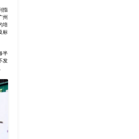
到指
广州
的培
及标
每半
不发
。