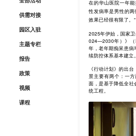
全部活动
在的华山医院一年能接
性发病率是男性的两
供需对接
效果已经很有限了。”
园区入驻
2025年伊始，国家
024—2030年）
主题专栏
年，老年期痴呆患病
续防控体系基本建立
报告
《行动计划》的出台
政策
景主要有两个：一方
面，是基于降低全社
视频
统工程。
课程