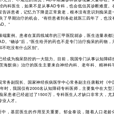
经内科医生，如果不是从事AD专科，也会低估其诊断难度。
至告诉患者，记忆力下降是正常衰老，根本没有意识到痴呆是
失了早期治疗的机会。“有些患者到各处就医三四年了，也没
D。”
极端案例。患者在某四线城市的三甲医院就诊，医生连量表都
AD。“确诊”后，“医生给开的药也不是专门治疗痴呆的药物，
和不吃没有什么区别”。
已经成为痴呆防控的一大阻力。目前，我国专门从事认知障碍
茨海默病）治疗的医生主要来自神经内科、老年科、精神科
院常务副院长、国家神经疾病医学中心常务副主任唐毅对《中
1年时，我国仅有2000名认知障碍专科医师，主要集中在大型
痴呆患者已经超过了1500万，专科医生人才缺口非常大，尤
专业人才。
断中，基层医生的作用至关重要。郁金泰说，随着人口老龄