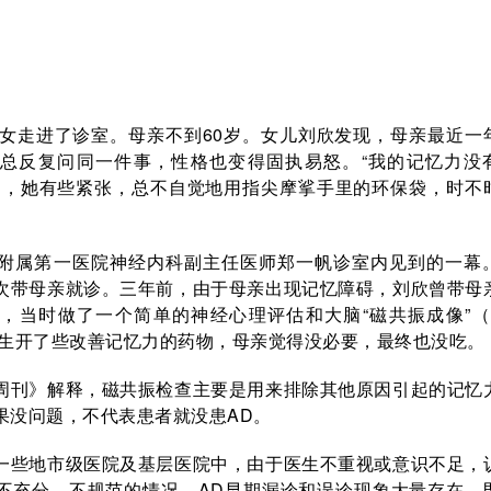
母女走进了诊室。母亲不到60岁。女儿刘欣发现，母亲最近一
总反复问同一件事，性格也变得固执易怒。“我的记忆力没
道，她有些紧张，总不自觉地用指尖摩挲手里的环保袋，时不
附属第一医院神经内科副主任医师郑一帆诊室内见到的一幕
次带母亲就诊。三年前，由于母亲出现记忆障碍，刘欣曾带母
，当时做了一个简单的神经心理评估和大脑“磁共振成像”（
医生开了些改善记忆力的药物，母亲觉得没必要，最终也没吃。
周刊》解释，磁共振检查主要是用来排除其他原因引起的记忆
果没问题，不代表患者就没患AD。
一些地市级医院及基层医院中，由于医生不重视或意识不足，
不充分、不规范的情况，AD早期漏诊和误诊现象大量存在。