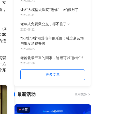
口正在变“刚需”
2026-06-23
，女
预，
让AI大模型去医院“进修”，AQ做对了
2025-11-11
老年人免费乘公交，撑不住了？
（2
2025-08-22
30
“60后70后”引爆老年俱乐部：社交新蓝海
合连
与银发消费升级
2025-08-05
其背
老龄化最严重的国家，这招可以“救命”？
一方
2025-07-09
个系
更多文章
最新活动
查看更多
推荐